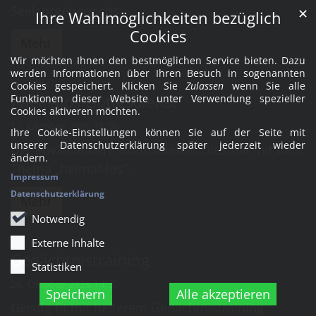
Seelsorgebereichs
✕
Ihre Wahlmöglichkeiten bezüglich
Cookies
Mehr
Wir möchten Ihnen den bestmöglichen Service bieten. Dazu
werden Informationen über Ihren Besuch in sogenannten
:
St. Anna
Cookies gespeichert. Klicken Sie
Zulassen
wenn Sie alle
zweifellos-Gottesdienst
Funktionen dieser Website unter Verwendung spezieller
Cookies aktiveren möchten.
17. Oktober 2026 18:30
Ihre Cookie-Einstellungen können Sie auf der Seite mit
unserer Datenschutzerklärung später jederzeit wieder
Der etwas andere Gottesdienst. Diesmal mit dem
ändern.
Thema „heimat-los“.
Impressum
Datenschutzerklärung
Mehr
Notwendig
Externe Inhalte
:
St. Heinrich
Gedächtnistraining
Statistiken
26. Oktober 2026 14:30
Speichern
Alle akzeptieren
Geistig fit mit heiterem Gedächtnistraining