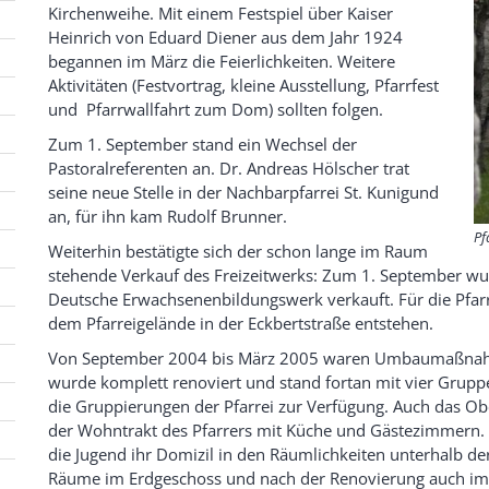
Kirchenweihe. Mit einem Festspiel über Kaiser
Heinrich von Eduard Diener aus dem Jahr 1924
begannen im März die Feierlichkeiten. Weitere
Aktivitäten (Festvortrag, kleine Ausstellung, Pfarrfest
und Pfarrwallfahrt zum Dom) sollten folgen.
Zum 1. September stand ein Wechsel der
Pastoralreferenten an. Dr. Andreas Hölscher trat
seine neue Stelle in der Nachbarpfarrei St. Kunigund
an, für ihn kam Rudolf Brunner.
Pf
Weiterhin bestätigte sich der schon lange im Raum
stehende Verkauf des Freizeitwerks: Zum 1. September wu
Deutsche Erwachsenenbildungswerk verkauft. Für die Pfarr
dem Pfarreigelände in der Eckbertstraße entstehen.
Von September 2004 bis März 2005 waren Umbaumaßnahm
wurde komplett renoviert und stand fortan mit vier Grup
die Gruppierungen der Pfarrei zur Verfügung. Auch das O
der Wohntrakt des Pfarrers mit Küche und Gästezimmern.
die Jugend ihr Domizil in den Räumlichkeiten unterhalb de
Räume im Erdgeschoss und nach der Renovierung auch im 