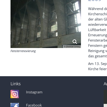
Während de
Kirchenschi
der alten G
wiederverw
Lüftbarkeit
Erneuerun
Fensterarb
Fenstern ge
© Christian Schley
Reinigung 
Fensterrenovierung
das gesamte
Am 13. Sept
Kirche feier
Links
A
Instagram
Facebook