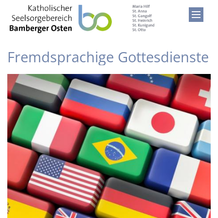
Zum Inhalt springen
Fremdsprachige Gottesdienste