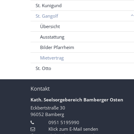
St. Kunigund
St. Gangolf
Übersicht
Ausstattung
Bilder Pfarrheim
Mietvertrag
St. Otto
Kontakt
Kath. Seelsorgebereich Bamberger Osten
Eckbertstraße 30
96052
Bamberg
0951 5195990
Klick zum E-Mail senden