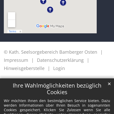
© Kath. Seelsorgebereich Bamberger Osten
Impressum
Datenschutzerklärung
Hinweisgeberstelle
Login
✕
Ihre Wahlmöglichkeiten bezüglich
Cookies
Wir möchten Ihnen den bestmöglichen Service bieten. Dazu
werden Informationen über Ihren Besuch in sogenannten
Cookies gespeichert. Klicken Sie
Zulassen
wenn Sie alle