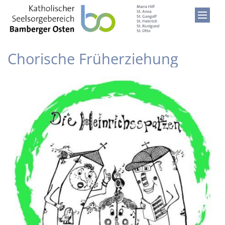
Zum Inhalt springen
Chorische Früherziehung