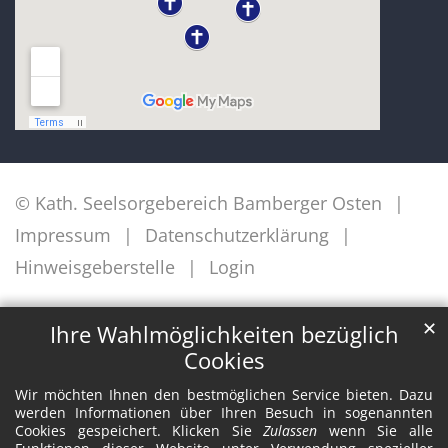
© Kath. Seelsorgebereich Bamberger Osten
Impressum
Datenschutzerklärung
Hinweisgeberstelle
Login
✕
Ihre Wahlmöglichkeiten bezüglich
Cookies
Wir möchten Ihnen den bestmöglichen Service bieten. Dazu
werden Informationen über Ihren Besuch in sogenannten
Cookies gespeichert. Klicken Sie
Zulassen
wenn Sie alle