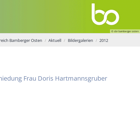
© sbr bamberger osten
reich Bamberger Osten
Aktuell
Bildergalerien
2012
chiedung Frau Doris Hartmannsgruber