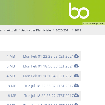
© sbr bamberger osten
en
Aktuell
Archiv der Pfarrbriefe
2020-2011
2011
4 MB
Mon Feb 01 22:28:53 CET 2021
5 MB
Mon Feb 01 18:56:33 CET 2021
4 MB
Mon Feb 01 18:10:43 CET 2021
9 MB
Tue Jul 18 22:38:37 CEST 2017
8 MB
Tue Jul 18 22:38:22 CEST 2017