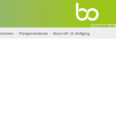
© sbr bamberger osten
Gremien
Pfarrgemeinderäte
Maria Hilf - St. Wolfgang
.