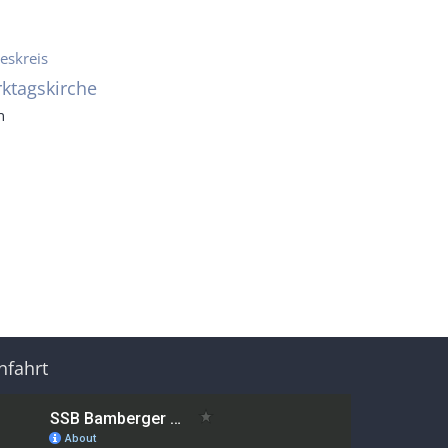
eskreis
ktagskirche
n
nfahrt