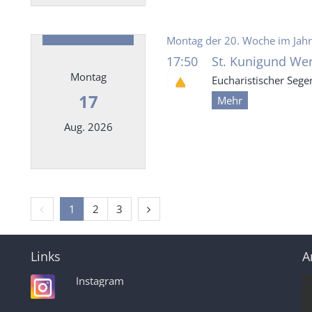
Datum: 16. August 2026
Montag der 20. Woche im Jahr
17:50
St. Kunigund Wer
Montag
Eucharistischer Sege
17
Mehr
Aug. 2026
Datum: 17. August 2026
Vorherige Seite
Nächste Seite
1
2
3
Links
A
Instagram