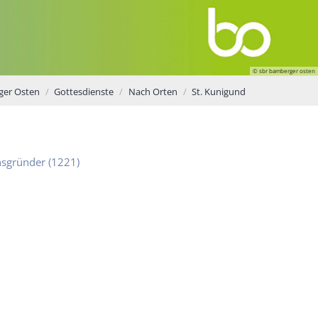
© sbr bamberger osten
ger Osten
Gottesdienste
Nach Orten
St. Kunigund
nsgründer (1221)