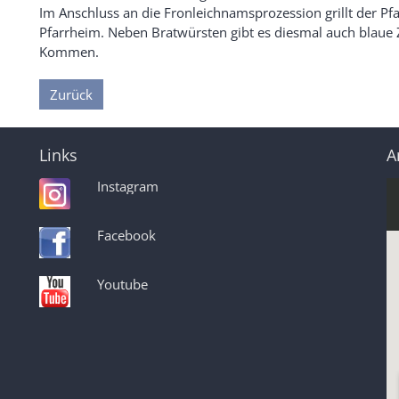
Im Anschluss an die Fronleichnamsprozession grillt der Pf
Pfarrheim. Neben Bratwürsten gibt es diesmal auch blaue Zi
Kommen.
Zurück
Links
A
Instagram
Facebook
Youtube