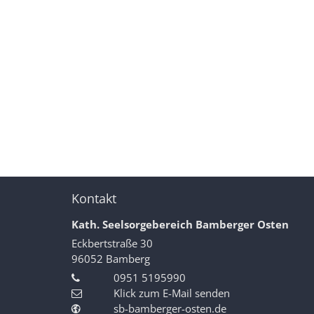
Kontakt
Kath. Seelsorgebereich Bamberger Osten
Eckbertstraße 30
96052
Bamberg
0951 5195990
Klick zum E-Mail senden
sb-bamberger-osten.de