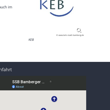
 auch im
© www.keb-stadt-bamberg.de
KEB
nfahrt