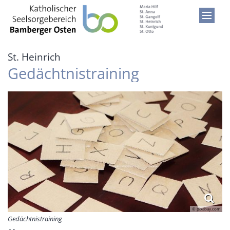
Zum Inhalt springen
:
St. Heinrich
Gedächtnistraining
© pixabay.com
Gedächtnistraining