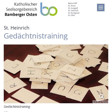
Zum Inhalt springen
:
St. Heinrich
Gedächtnistraining
© pixabay.com
Gedächtnistraining