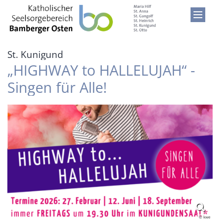
Zum Inhalt springen
:
St. Kunigund
„HIGHWAY to HALLELUJAH“ -
Singen für Alle!
© kwe