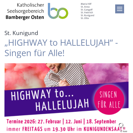
Zum Inhalt springen
:
St. Kunigund
„HIGHWAY to HALLELUJAH“ -
Singen für Alle!
© kwe