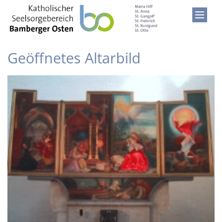
Zum Inhalt springen
Geöffnetes Altarbild